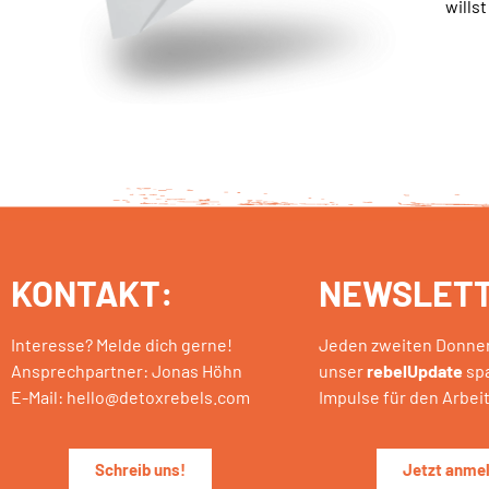
wills
KONTAKT:
NEWSLETT
Interesse? Melde dich gerne!
Jeden zweiten Donner
Ansprechpartner: Jonas Höhn
unser
rebelUpdate
sp
E-Mail: hello@detoxrebels.com
Impulse für den Arbeit
Schreib uns!
Jetzt anme