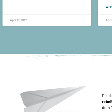
WEI
April 17, 2023
Apri
Du bi
rebel
dem G