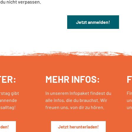
t du nicht verpassen.
Jetzt anmelden!
ER:
MEHR INFOS:
F
stag gibt
In unserem Infopaket findest du
Fi
annende
alle Infos, die du brauchst. Wir
un
salltag!
freuen uns, von dir zu hören.
un
lden!
Jetzt herunterladen!