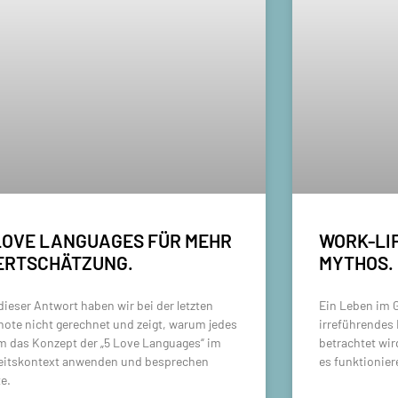
LOVE LANGUAGES FÜR MEHR
WORK-LIF
ERTSCHÄTZUNG.
MYTHOS.
dieser Antwort haben wir bei der letzten
Ein Leben im G
note nicht gerechnet und zeigt, warum jedes
irreführendes 
m das Konzept der „5 Love Languages“ im
betrachtet wird
eitskontext anwenden und besprechen
es funktionier
te.