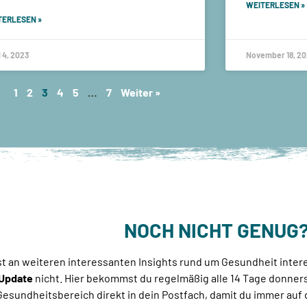
WEITERLESEN »
TERLESEN »
l 4, 2023
November 18, 2
1
2
3
4
5
…
7
Weiter »
NOCH NICHT GENUG
st an weiteren interessanten Insights rund um Gesundheit inter
Update
nicht. Hier bekommst du regelmäßig alle 14 Tage donne
esundheitsbereich direkt in dein Postfach, damit du immer auf 