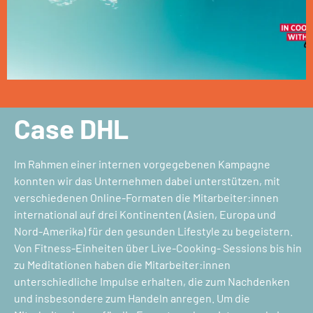
Case DHL
Im Rahmen einer internen vorgegebenen Kampagne
konnten wir das Unternehmen dabei unterstützen, mit
verschiedenen Online-Formaten die Mitarbeiter:innen
international auf drei Kontinenten (Asien, Europa und
Nord-Amerika) für den gesunden Lifestyle zu begeistern.
Von Fitness-Einheiten über Live-Cooking- Sessions bis hin
zu Meditationen haben die Mitarbeiter:innen
unterschiedliche Impulse erhalten, die zum Nachdenken
und insbesondere zum Handeln anregen. Um die