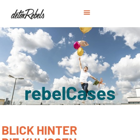
rebelCases
BLICK HINTER