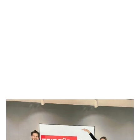
UNSERE REBELCASES
EINFACH ÜBERZEUGEND