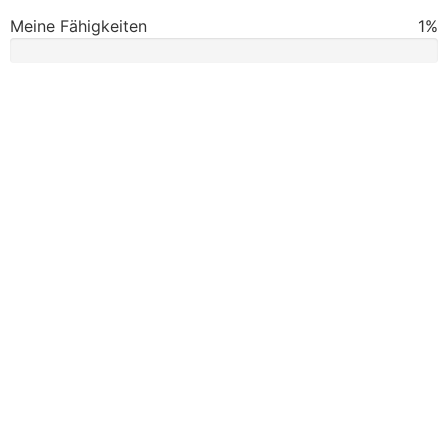
Meine Fähigkeiten
1%
50.000.000 €
MEHR
GEWINN
IM JAHR
HAPPY EMPLOYEES,
HAPPY CUSTOMERS.