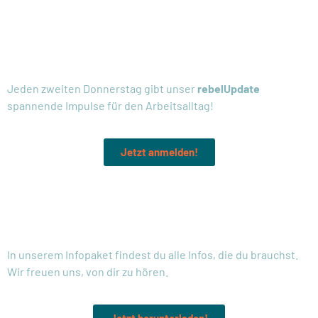
NEWSLETTER:
Jeden zweiten Donnerstag gibt unser
rebelUpdate
spannende Impulse für den Arbeitsalltag!
Jetzt anmelden!
MEHR INFOS:
In unserem Infopaket findest du alle Infos, die du brauchst.
Wir freuen uns, von dir zu hören.