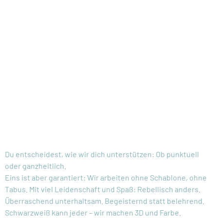
"AUSTAUSCHEN"
DURCH U.A.
DEEP-DIVES,
CLUB-ATMOSPHÄRE,
COMMUNITYBUILDING
WIE MACHEN
WIR DAS?
Du entscheidest, wie wir dich unterstützen: Ob punktuell
oder ganzheitlich.
Eins ist aber garantiert: Wir arbeiten ohne Schablone, ohne
Tabus. Mit viel Leidenschaft und Spaß: Rebellisch anders.
Überraschend unterhaltsam. Begeisternd statt belehrend.
Schwarzweiß kann jeder – wir machen 3D und Farbe.