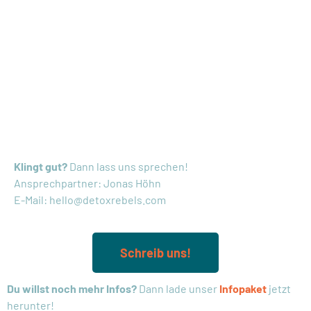
LET'S CREATE
SUCCESSFUL
COMPANIES.
LET'S BE REBELS!​
Klingt gut?
Dann lass uns sprechen!
Ansprechpartner: Jonas Höhn
E-Mail: hello@detoxrebels.com
Schreib uns!
Du willst noch mehr Infos?
Dann lade unser
Infopaket
jetzt
herunter!