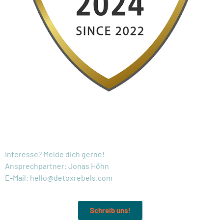
KONTAKT:
Interesse? Melde dich gerne!
Ansprechpartner: Jonas Höhn
E-Mail: hello@detoxrebels.com
Schreib uns!