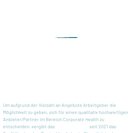
unterstützen: detoxRebels mit
#BeKindToYourself ist hier der
ideale Partner.“
Bettina Karsch, ehemals HR-Geschäftsführerin
Vodafone Deutschland
OFFIZIELL
AUSGEZEICHNET!
Um aufgrund der Vielzahl an Angebote Arbeitgeber die
Möglichkeit zu geben, sich für einen qualitativ hochwertigen
Anbieter/Partner im Bereich Corporate Health zu
entscheiden, vergibt das
EUPD Research
seit 2021 das