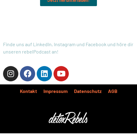
Jetzt herunterladen!
FOLGE UNS:
Finde uns auf LinkedIn, Instagram und Facebook und höre dir
unseren rebelPodcast an!
Kontakt
Impressum
Datenschutz
AGB