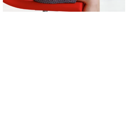
"Die Arbeitswelt wird noch
flexibler, freier und
selbstbestimmter – zumindest
bei Vodafone. Umso wichtiger,
dass wir mit unseren
Mitarbeitenden vertrauensvoll
umgehen und so
eigenverantwortliches
Arbeiten fördern. Und sie auch
mit Angeboten rund um Geist,
Körper und Seele