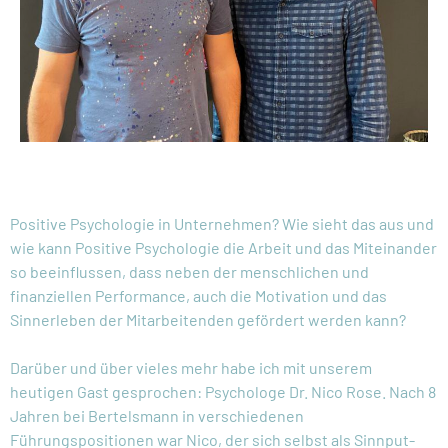
Positive Psychologie in Unternehmen? Wie sieht das aus und
wie kann Positive Psychologie die Arbeit und das Miteinander
so beeinflussen, dass neben der menschlichen und
finanziellen Performance, auch die Motivation und das
Sinnerleben der Mitarbeitenden gefördert werden kann?
Darüber und über vieles mehr habe ich mit unserem
heutigen Gast gesprochen: Psychologe Dr. Nico Rose. Nach 8
Jahren bei Bertelsmann in verschiedenen
Führungspositionen war Nico, der sich selbst als Sinnput-