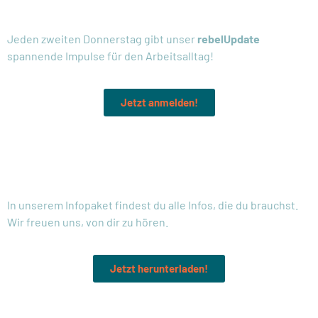
NEWSLETTER:
Jeden zweiten Donnerstag gibt unser
rebelUpdate
spannende Impulse für den Arbeitsalltag!
Jetzt anmelden!
MEHR INFOS:
In unserem Infopaket findest du alle Infos, die du brauchst.
Wir freuen uns, von dir zu hören.
Jetzt herunterladen!