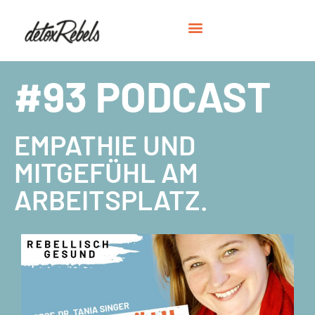
#93 PODCAST
EMPATHIE UND
MITGEFÜHL AM
ARBEITSPLATZ.