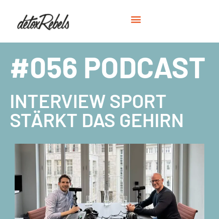
#056 PODCAST
INTERVIEW SPORT
STÄRKT DAS GEHIRN