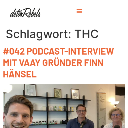
Schlagwort:
THC
#042 PODCAST-INTERVIEW
MIT VAAY GRÜNDER FINN
HÄNSEL