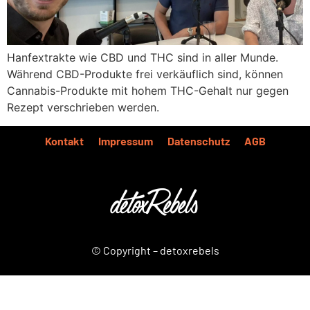
Hanfextrakte wie CBD und THC sind in aller Munde.
Während CBD-Produkte frei verkäuflich sind, können
Cannabis-Produkte mit hohem THC-Gehalt nur gegen
Rezept verschrieben werden.
Kontakt
Impressum
Datenschutz
AGB
© Copyright – detoxrebels